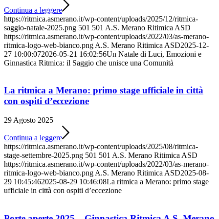
Continua a leggere
https://ritmica.asmerano.it/wp-content/uploads/2025/12/ritmica-
saggio-natale-2025.png
501
501
A.S. Merano Ritimica ASD
https://ritmica.asmerano.it/wp-content/uploads/2022/03/as-merano-
ritmica-logo-web-bianco.png
A.S. Merano Ritimica ASD
2025-12-
27 10:00:07
2026-05-21 16:02:56
Un Natale di Luci, Emozioni e
Ginnastica Ritmica: il Saggio che unisce una Comunità
La ritmica a Merano: primo stage ufficiale in città
con ospiti d’eccezione
29 Agosto 2025
Continua a leggere
https://ritmica.asmerano.it/wp-content/uploads/2025/08/ritmica-
stage-settembre-2025.png
501
501
A.S. Merano Ritimica ASD
https://ritmica.asmerano.it/wp-content/uploads/2022/03/as-merano-
ritmica-logo-web-bianco.png
A.S. Merano Ritimica ASD
2025-08-
29 10:45:46
2025-08-29 10:46:08
La ritmica a Merano: primo stage
ufficiale in città con ospiti d’eccezione
Porte aperte 2025 – Ginnastica Ritmica A.S. Merano