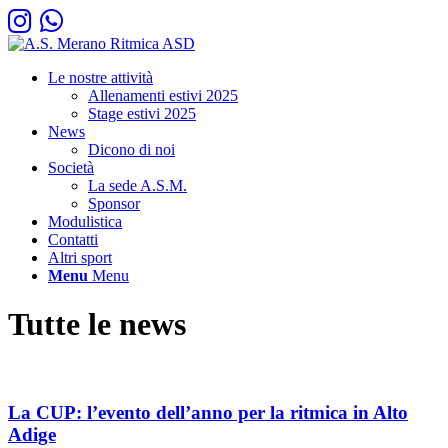
Le nostre attività
Allenamenti estivi 2025
Stage estivi 2025
News
Dicono di noi
Società
La sede A.S.M.
Sponsor
Modulistica
Contatti
Altri sport
Menu
Menu
Tutte le news
La CUP: l’evento dell’anno per la ritmica in Alto
Adige