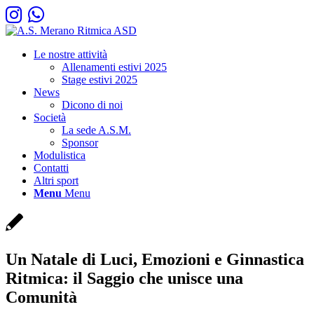
Le nostre attività
Allenamenti estivi 2025
Stage estivi 2025
News
Dicono di noi
Società
La sede A.S.M.
Sponsor
Modulistica
Contatti
Altri sport
Menu
Menu
Un Natale di Luci, Emozioni e Ginnastica
Ritmica: il Saggio che unisce una
Comunità