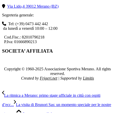
Via Lido,4 39012 Merano (BZ)
Segreteria generale:
Tel: (+39) 0473 442 442
da lunedì a venerdì 10:00 – 12:00
Cod.Fisc.: 82010790218
P.Iva: 01666890213
SOCIETA’ AFFILIATA
Copyright © 1960-2025 Associazione Sportiva Merano. All rights
reserved.
Created by
Frigeri.net
| Supported by
Limitis
La ritmica a Merano: primo stage ufficiale in città con ospiti
d’ecc...
La visita di Brunori Sas: un momento speciale per le nostre
ginnaste
Scorrere verso l’alto