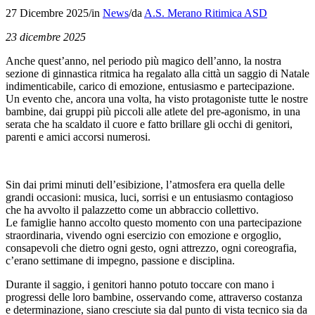
27 Dicembre 2025
/
in
News
/
da
A.S. Merano Ritimica ASD
23 dicembre 2025
Anche quest’anno, nel periodo più magico dell’anno, la nostra
sezione di ginnastica ritmica ha regalato alla città un saggio di Natale
indimenticabile, carico di emozione, entusiasmo e partecipazione.
Un evento che, ancora una volta, ha visto protagoniste tutte le nostre
bambine, dai gruppi più piccoli alle atlete del pre-agonismo, in una
serata che ha scaldato il cuore e fatto brillare gli occhi di genitori,
parenti e amici accorsi numerosi.
Sin dai primi minuti dell’esibizione, l’atmosfera era quella delle
grandi occasioni: musica, luci, sorrisi e un entusiasmo contagioso
che ha avvolto il palazzetto come un abbraccio collettivo.
Le famiglie hanno accolto questo momento con una partecipazione
straordinaria, vivendo ogni esercizio con emozione e orgoglio,
consapevoli che dietro ogni gesto, ogni attrezzo, ogni coreografia,
c’erano settimane di impegno, passione e disciplina.
Durante il saggio, i genitori hanno potuto toccare con mano i
progressi delle loro bambine, osservando come, attraverso costanza
e determinazione, siano cresciute sia dal punto di vista tecnico sia da