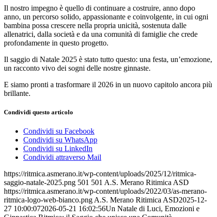
Il nostro impegno è quello di continuare a costruire, anno dopo
anno, un percorso solido, appassionante e coinvolgente, in cui ogni
bambina possa crescere nella propria unicità, sostenuta dalle
allenatrici, dalla società e da una comunità di famiglie che crede
profondamente in questo progetto.
Il saggio di Natale 2025 è stato tutto questo: una festa, un’emozione,
un racconto vivo dei sogni delle nostre ginnaste.
E siamo pronti a trasformare il 2026 in un nuovo capitolo ancora più
brillante.
Condividi questo articolo
Condividi su Facebook
Condividi su WhatsApp
Condividi su LinkedIn
Condividi attraverso Mail
https://ritmica.asmerano.it/wp-content/uploads/2025/12/ritmica-
saggio-natale-2025.png
501
501
A.S. Merano Ritimica ASD
https://ritmica.asmerano.it/wp-content/uploads/2022/03/as-merano-
ritmica-logo-web-bianco.png
A.S. Merano Ritimica ASD
2025-12-
27 10:00:07
2026-05-21 16:02:56
Un Natale di Luci, Emozioni e